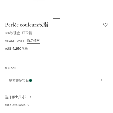
Perlée couleurs戒指
愿
望
18K玫瑰金, 红玉髓
清
单
作品细节
VCARPJMV00
Perlée
AU$ 4,250
含税
couleu
戒
指
所有SGH
探索更多宝石
选择哪个尺寸？
Size available