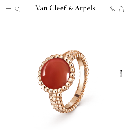
我
Van
的
Cleef
购
&
物
Arpels
袋
梵
克
雅
宝