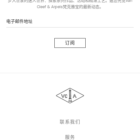
步入世家的迷人世界：探索系列作品、活动和精湛工艺。邀您先览Van
Cleef & Arpels梵克雅宝的最新动态。
电子邮件地址
订
阅
Van
Cleef
&
Arpels
梵
克
雅
联系我们
宝
服务