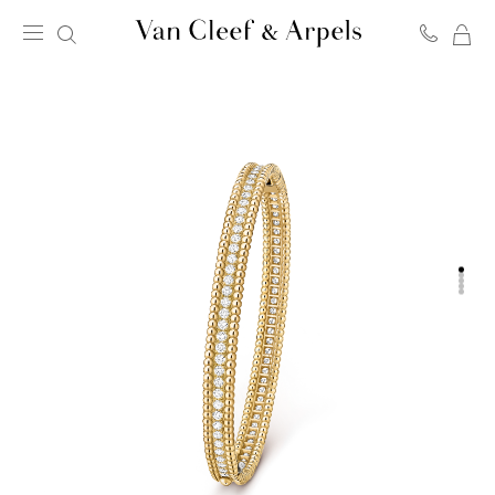
我
Van
的
Cleef
购
&
物
Arpels
袋
梵
克
雅
宝