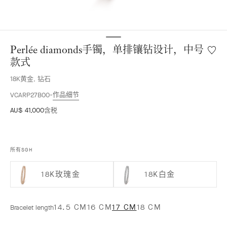
Perlée diamonds手镯，单排镶钻设计，中号
愿
望
款式
清
18K黄金, 钻石
单
Perlée
作品细节
VCARP27B00
diamo
AU$ 41,000
含税
手
镯，
单
排
所有SGH
镶
钻
设
18K玫瑰金
18K白金
计，
中
号
14.5 CM
16 CM
17 CM
18 CM
Bracelet length
款
式