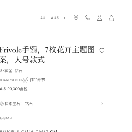
AU - AU$
我
的
购
物
袋
Frivole手镯，7枚花卉主题图
愿
望
案，大号款式
清
单
18K黄金, 钻石
Frivole
作品细节
手
VCARP6L300
镯，
AU$ 29,000
含税
7
枚
花
探索宝石：
钻石
卉
主
所有SGH
题
图