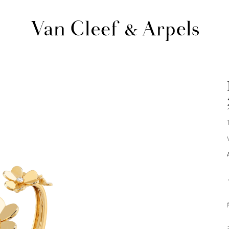
Van
Cleef
&
Arpels
梵
克
雅
宝