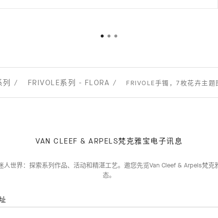
系列
FRIVOLE系列 - FLORA
FRIVOLE手镯，7枚花卉主题
VAN CLEEF & ARPELS梵克雅宝电子讯息
人世界：探索系列作品、活动和精湛工艺。邀您先览Van Cleef & Arpels梵
态。
址
订