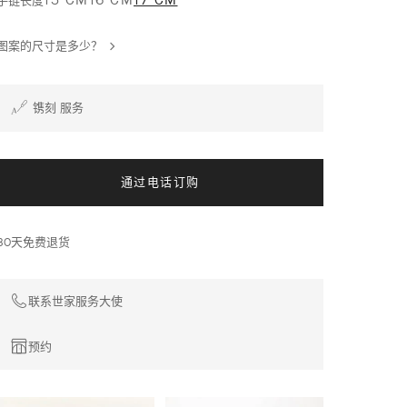
15 CM
16 CM
17 CM
手链长度
案，
大
号
图案的尺寸是多少？
款
式
镌刻 服务
通过电话订购
30天免费退货
联系世家服务大使
预约