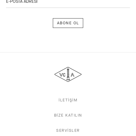
E-POSTA ADRESİ
Abone
ol
Van
Cleef
&
Arpels
İLETİŞİM
BİZE KATILIN
SERVİSLER