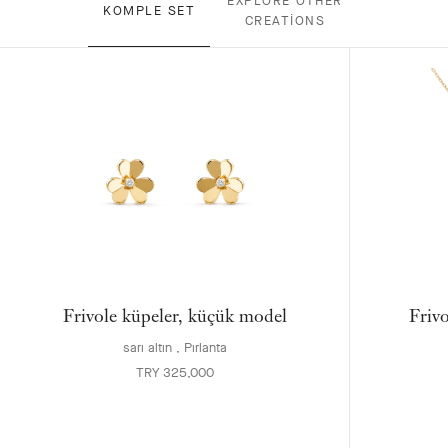
EXPLORE OTHER
KOMPLE SET
CREATIONS
Frivole küpeler, küçük model
Friv
sarı altın , Pırlanta
TRY 325,000