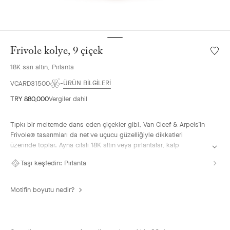
Frivole kolye, 9 çiçek
İstek
listesi
18K sarı altın, Pırlanta
Frivole
kolye,
ÜRÜN BİLGİLERİ
VCARD31500
9
TRY 880,000
Vergiler dahil
çiçek
Tıpkı bir meltemde dans eden çiçekler gibi, Van Cleef & Arpels’in
Frivole® tasarımları da net ve uçucu güzelliğiyle dikkatleri
üzerinde toplar. Ayna cilalı 18K altın veya pırlantalar, kalp
şeklindeki taç yapraklara benzersiz bir parlaklık verir.
Taşı keşfedin:
Pırlanta
Frivole kolye, 9 çiçek, 18K sarı altın, pırlantalar.
Motifin boyutu nedir?