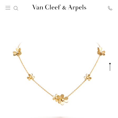
Van
Cleef
&
Arpels
ana
sayfa