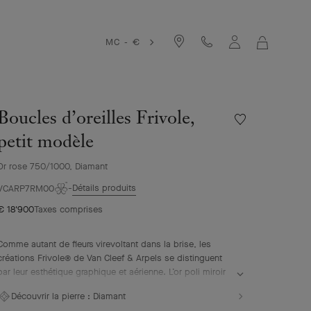
MC - €
MON
PANIER
Boucles d’oreilles Frivole,
Liste
de
petit modèle
souhaits
Boucles
Or rose 750/1000, Diamant
d’oreilles
Détails produits
Frivole,
VCARP7RM00
petit
€ 18'900
Taxes comprises
modèle
Comme autant de fleurs virevoltant dans la brise, les
créations Frivole® de Van Cleef & Arpels se distinguent
par leur esthétique graphique et aérienne. L’or poli miroir
ou les diamants confèrent aux pétales en forme de cœur
Découvrir la pierre :
Diamant
un éclat unique.