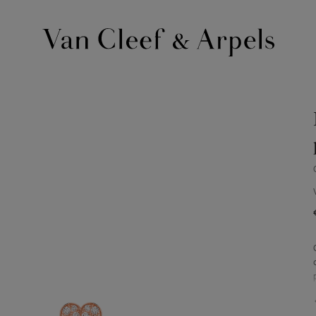
Page
d'accueil
de
Van
Cleef
&
Arpels