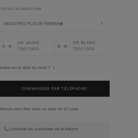
Boucles d’oreilles Frivole, petit modèle, or rose,
TOUTES LES VARIATIONS
diamants.
DECOUVREZ PLUS DE PIERRES
OR JAUNE
OR BLANC
750/1000
750/1000
Quelle est la taille du motif ?
COMMANDER PAR TÉLÉPHONE
Retours sans frais dans un délai de 30 jours
Contacter les conseillers de la Maison