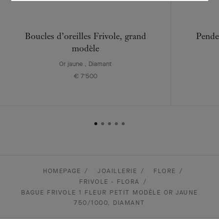
Boucles d’oreilles Frivole, grand
Pende
modèle
Or jaune , Diamant
€ 7'500
HOMEPAGE
JOAILLERIE
FLORE
FRIVOLE - FLORA
BAGUE FRIVOLE 1 FLEUR PETIT MODÈLE OR JAUNE
750/1000, DIAMANT