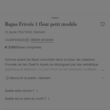
Bague Frivole 1 fleur petit modèle
Liste
de
Or jaune 750/1000, Diamant
souhai
Bague
Détails produits
VCARP2DS00
Frivole
€ 3'550
Taxes comprises
1
fleur
petit
Comme autant de fleurs virevoltant dans la brise, les créations
modèl
Frivole® de Van Cleef & Arpels se distinguent par leur esthétique
graphique et aérienne. L’or poli miroir ou les diamants confèrent
aux pétales en forme de cœur un éclat unique.
Découvrir la pierre :
Diamant
Bague Frivole 1 fleur petit modèle, or jaune, diamant
Quelle taille choisir ?
Quelle est la taille du motif ?