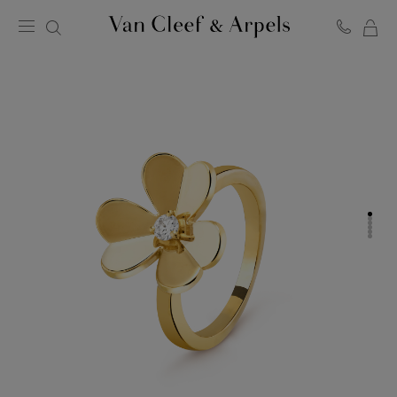
MO
Page
PA
d'accueil
de
Van
Cleef
&
Arpels