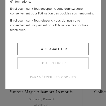
d’informations.
En cliquant sur « Tout accepter », vous donnez votre
EXPLOREZ
consentement pour l’utilisation des cookies susmentionnés.
PARURE
D'AUTRES
En cliquant sur « Tout refuser », vous donnez votre
CRÉATIONS
consentement uniquement pour l’utilisation des cookies
techniques.
TOUT ACCEPTER
TOUT REFUSER
PARAMÉTRER LES COOKIES
Sautoir Magic Alhambra 16 motifs
Collie
Or blanc , Diamant
€ 211'000