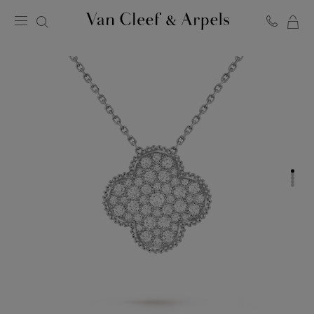
MO
Page
PA
d'accueil
de
Van
Cleef
&
Arpels