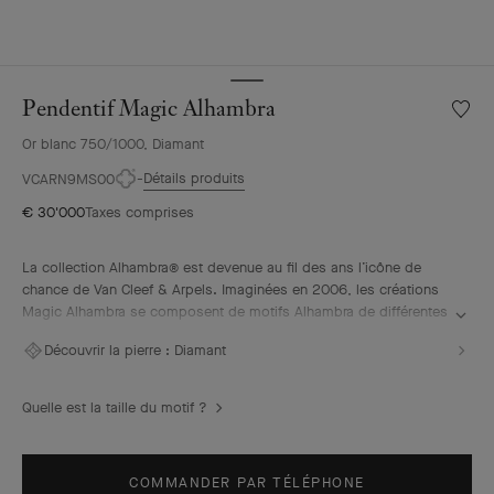
Pendentif Magic Alhambra
Liste
de
Or blanc 750/1000, Diamant
souhai
Penden
Détails produits
VCARN9MS00
Magic
€ 30'000
Taxes comprises
Alhamb
La collection Alhambra® est devenue au fil des ans l’icône de
chance de Van Cleef & Arpels. Imaginées en 2006, les créations
Magic Alhambra se composent de motifs Alhambra de différentes
tailles, unis dans une joyeuse danse. Inspirés du trèfle à quatre
Découvrir la pierre :
Diamant
feuilles, ils s’ornent de précieuses associations de matières.
Pendentif Magic Alhambra, or blanc, diamants.
Quelle est la taille du motif ?
COMMANDER PAR TÉLÉPHONE