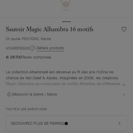
Sautoir Magic Alhambra 16 motifs
Liste
de
Or jaune 750/1000, Nacre
souhai
Sautoir
Détails produits
VCARD79300
Magic
€ 28'700
Taxes comprises
Alhamb
16
motifs
La collection Alhambra® est devenue au fil des ans l’icône de
chance de Van Cleef & Arpels. Imaginées en 2006, les créations
Magic Alhambra se composent de motifs Alhambra de différentes
tailles, unis dans une joyeuse danse. Inspirés du trèfle à quatre
Découvrir la pierre :
Nacre
feuilles, ils s’ornent de précieuses associations de matières.
Sautoir Magic Alhambra 16 motifs, or jaune, nacre blanche.
TOUTES LES VARIATIONS
DECOUVREZ PLUS DE PIERRES