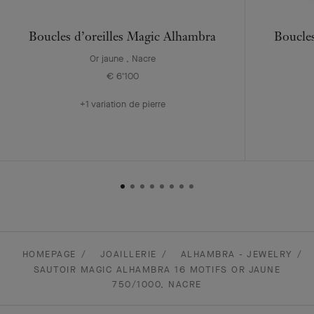
Boucles d’oreilles Magic Alhambra
Boucles
Or jaune , Nacre
€ 6'100
+1 variation de pierre
HOMEPAGE
JOAILLERIE
ALHAMBRA - JEWELRY
SAUTOIR MAGIC ALHAMBRA 16 MOTIFS OR JAUNE
750/1000, NACRE