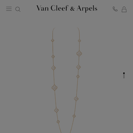
MO
Page
PA
d'accueil
de
Van
Cleef
&
Arpels