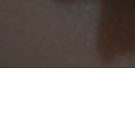
La connaissance des pierres précieuses et la
quête d’excellence sont au cœur de l’histoire
et de l’identité de la Maison. Sélectionné
individuellement par les experts
gemmologues de Van Cleef & Arpels,