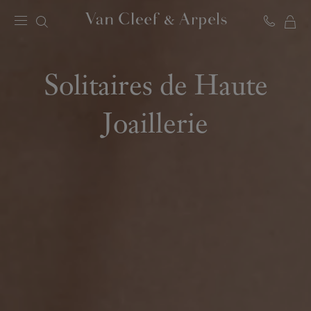
MO
Page
PA
d'accueil
de
Solitaires de Haute
Van
Cleef
&
Joaillerie
Arpels