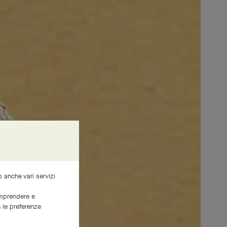
mo anche vari servizi
comprendere e
n le preferenze