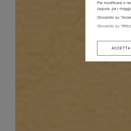
La perla 
Per modificare o rev
oppure, pe r maggio
trae
Cliccando su “Accett
imprez
Cliccando su “Rifiuta
Novece
dand
ACCETTA