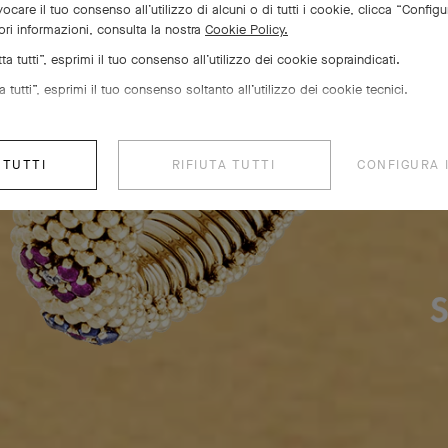
d’oro, motivo emblematico di Van Cleef
ocare il tuo consenso all’utilizzo di alcuni o di tutti i cookie, clicca “Configu
ri informazioni, consulta la nostra
Cookie Policy.
 ispirazione da un dettaglio decorativ
a tutti”, esprimi il tuo consenso all’utilizzo dei cookie sopraindicati.
iosisce alcune creazioni degli anni Ve
 tutti”, esprimi il tuo consenso soltanto all’utilizzo dei cookie tecnici.
nto. Nel 1948, diventa un motivo a sé 
o vita a creazioni dalle curve e dai v
 TUTTI
RIFIUTA TUTTI
CONFIGURA 
straordinari.