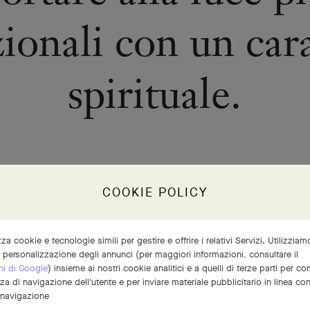
ionali con un car
spirituale.
COOKIE POLICY
 di Van Cleef & Arpels scelgono gli smeraldi in base alla loro bellez
he suscitano. Il primo passo è la valutazione del colore delle g
izza cookie e tecnologie simili per gestire e offrire i relativi Servizi. Utilizzia
are pietre connotate da una tonalità di verde profonda e uniforme
a personalizzazione degli annunci (per maggiori informazioni, consultare il
ni di Google
) insieme ai nostri cookie analitici e a quelli di terze parti per 
anche la purezza, valutando la finezza e l’armonia delle inclusion
nza di navigazione dell'utente e per inviare materiale pubblicitario in linea co
ldi, i cosiddetti “jardin”. Il terzo criterio di selezione è l’essenza
 navigazione