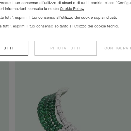
 della cristallizzazione e determina la lucentezza dello smeraldo. 
ocare il tuo consenso all’utilizzo di alcuni o di tutti i cookie, clicca “Configu
ri informazioni, consulta la nostra
Cookie Policy.
profondita permette di portare alla luce pietre eccezionali con un 
a tutti”, esprimi il tuo consenso all’utilizzo dei cookie sopraindicati.
 tutti”, esprimi il tuo consenso soltanto all’utilizzo dei cookie tecnici.
 TUTTI
RIFIUTA TUTTI
CONFIGURA 