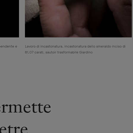
 pendente e
Lavoro di incastonatura, incastonatura dello smeraldo inciso di
81,07 carati, sautoir trasformabile Giardino
ermette
ietre