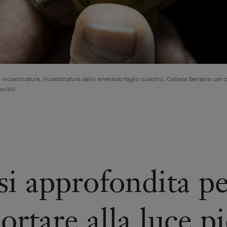
i incastonatura, incastonatura dello smeraldo taglio cuscino, Collana Serrania con
ovibili
isi approfondita p
ortare alla luce p