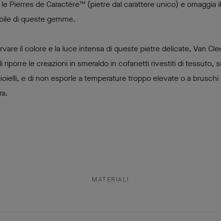
le Pierres de Caractère™ (pietre dal carattere unico) e omaggia i
abile di queste gemme.
vare il colore e la luce intensa di queste pietre delicate, Van Cle
i riporre le creazioni in smeraldo in cofanetti rivestiti di tessuto, 
 gioielli, e di non esporle a temperature troppo elevate o a bruschi 
ra.
MATERIALI