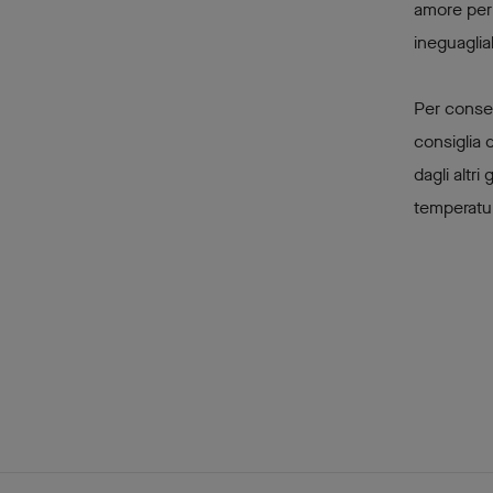
amore per 
ineguagli
Per conser
consiglia d
dagli altri
temperatu