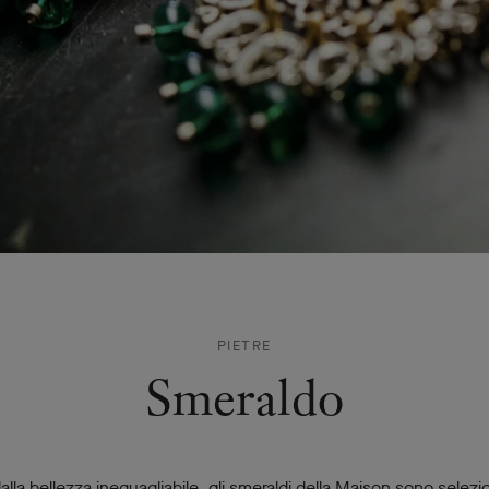
PIETRE
Smeraldo
i dalla bellezza ineguagliabile, gli smeraldi della Maison sono selezi