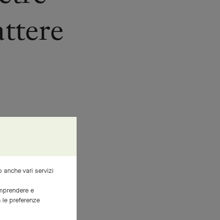
attere
za e alle
emme, volta
mo anche vari servizi
.
comprendere e
i tipiche
n le preferenze
, che indica