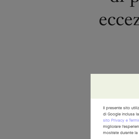
eccez
Gli esperti
emozioni c
Il presente sito util
a individu
di Google inclusa l
sito Privacy e Termi
Esaminano 
migliorare l'esperie
degli smera
mostrate durante la