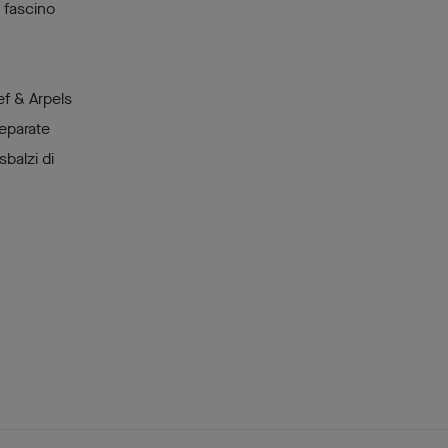
l fascino
ef & Arpels
separate
sbalzi di