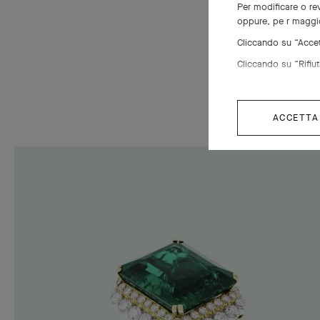
la qualità
Per modificare o rev
oppure, pe r maggio
analisi ap
Cliccando su “Accett
spirituale.
Cliccando su “Rifiuta
ACCETTA