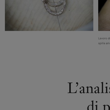
Lavoro d
spilla am
L’anal
di p