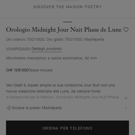
DISCOVER THE MAISON POETRY
Orologio Midnight Jour Nuit Phase de Lune
Wishlis
Orolog
Oro bianco 750/1000, Oro giallo 750/1000, Madreperla
Midnig
Jour
Dettagli prodotto
VCARPESA00
Nuit
Movimento meccanico a carica automatica, 42 mm
Phase
de
CHF 129'000
Tasse incluse
Lune
Van Cleef & Arpels amplia la sua collezione Jour Nuit con una
nuova creazione dedicata alla Luna, da sempre fonte
d’ispirazione per la Maison. L’orologio Midnight Jour Nuit Phase
de Lune presenta due complicazioni sovrapposte racchiuse nella
Scopra la pietra:
Madreperla
cassa. La prima anima l’indicazione giorno/notte, mentre la
seconda complicazione “astronomica” illustra la fase lunare in
corso, visibile anche su richiesta.
ORDINA PER TELEFONO