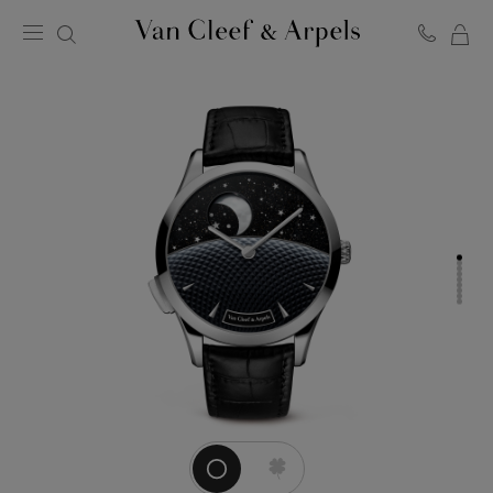
LA
Homepage
MI
Van
SH
Cleef
BA
&
Arpels