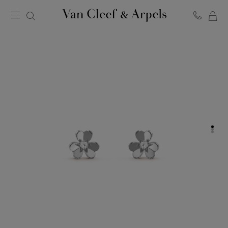
LA
Homepage
MI
Van
SH
Cleef
BA
&
Arpels