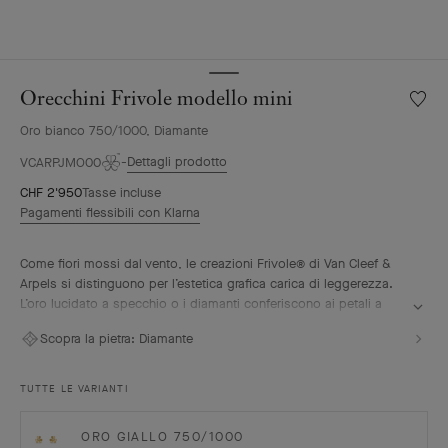
Orecchini Frivole modello mini
Wishlis
Orecch
Oro bianco 750/1000, Diamante
Frivole
model
Dettagli prodotto
VCARPJMO00
mini
CHF 2'950
Tasse incluse
Pagamenti flessibili con Klarna
Come fiori mossi dal vento, le creazioni Frivole® di Van Cleef &
Arpels si distinguono per l’estetica grafica carica di leggerezza.
L’oro lucidato a specchio o i diamanti conferiscono ai petali a
forma di cuore uno splendore unico.
Scopra la pietra:
Diamante
Orecchini Frivole modello mini, oro bianco, diamanti.
TUTTE LE VARIANTI
ORO GIALLO 750/1000