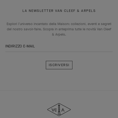
LA NEWSLETTER VAN CLEEF & ARPELS
Esplori l’universo incantato della Maison: collezioni, eventi e segreti
del nostro savoir-faire. Scopra in anteprima tutte le novità Van Cleef
& Arpels.
INDIRIZZO E-MAIL
Iscriversi
Van
Cleef
&
Arpels