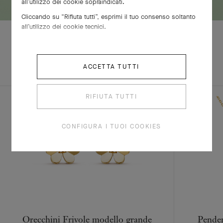
all’utilizzo dei cookie sopraindicati.
Cliccando su “Rifiuta tutti”, esprimi il tuo consenso soltanto
all’utilizzo dei cookie tecnici.
SCOPRI ALTRE
ACCETTA TUTTI
SET COMPLETO
CREAZIONI
RIFIUTA TUTTI
CONFIGURA I TUOI COOKIES
Orecchini Frivole modello grande
Penden