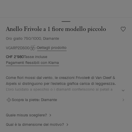
Anello Frivole a 1 fiore modello piccolo
Wishlis
Anello
Oro giallo 750/1000, Diamante
Frivole
a
Dettagli prodotto
VCARP2DS00
1
CHF 2'980
Tasse incluse
fiore
Pagamenti flessibili con Klarna
model
piccol
Come fiori mossi dal vento, le creazioni Frivole® di Van Cleef &
Arpels si distinguono per l’estetica grafica carica di leggerezza.
L’oro lucidato a specchio o i diamanti conferiscono ai petali a
forma di cuore uno splendore unico.
Scopra la pietra:
Diamante
Anello Frivole a 1 fiore modello piccolo, oro giallo, diamante
Quale misura scegliere?
Qual è la dimensione del motivo?