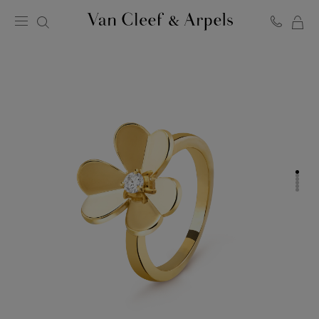
LA
Homepage
MI
Van
SH
Cleef
BA
&
Arpels