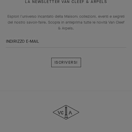
LA NEWSLETTER VAN CLEEF & ARPELS
Esplori l’universo incantato della Maison: collezioni, eventi e segreti
del nostro savoir-faire. Scopra in anteprima tutte le novità Van Cleef
& Arpels.
INDIRIZZO E-MAIL
Iscriversi
Van
Cleef
&
Arpels