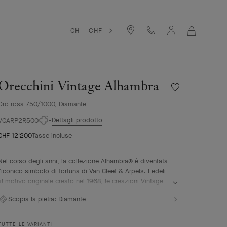
CH - CHF
LA
MIA
SHOPPIN
BAG
Orecchini Vintage Alhambra
Wishlist
Orecchini
Oro rosa 750/1000, Diamante
Vintage
Alhambra
Dettagli prodotto
VCARP2R500
CHF 12'200
Tasse incluse
Nel corso degli anni, la collezione Alhambra® è diventata
l’iconico simbolo di fortuna di Van Cleef & Arpels. Fedeli
al motivo originale creato nel 1968, le creazioni Vintage
Alhambra si distinguono per la loro eleganza senza
Scopra la pietra:
Diamante
tempo. Ispirati alla forma del quadrifoglio, questi motivi
portafortuna sono decorati con un delicato profilo di
perle dorate e mettono in risalto un’ampia gamma di
TUTTE LE VARIANTI