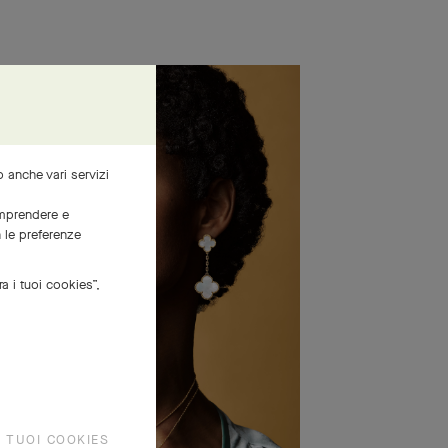
mo anche vari servizi
comprendere e
n le preferenze
ra i tuoi cookies”,
I TUOI COOKIES