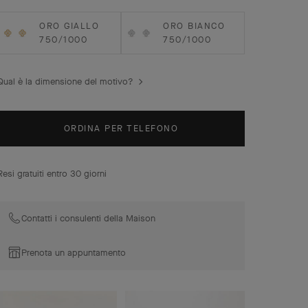
materiali.
Orecchini Vintage Alhambra, oro rosa, diamanti.
ORO GIALLO
ORO BIANCO
750/1000
750/1000
Qual è la dimensione del motivo?
ORDINA PER TELEFONO
Resi gratuiti entro 30 giorni
Contatti i consulenti della Maison
Prenota un appuntamento