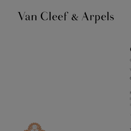
Homepage
Van
Cleef
&
Arpels