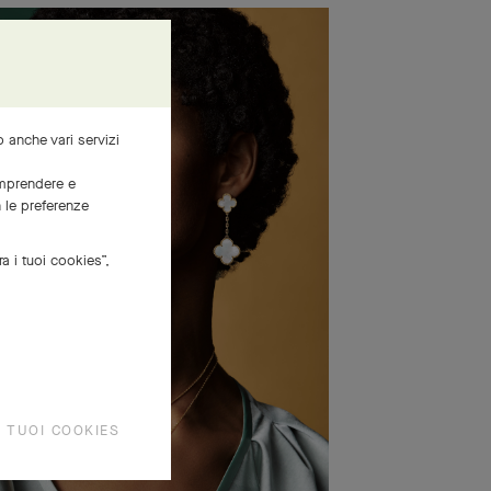
mo anche vari servizi
comprendere e
n le preferenze
ra i tuoi cookies”,
I TUOI COOKIES