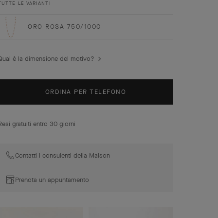
portafortuna sono decorati con un delicato profilo di
TUTTE LE VARIANTI
perle dorate e mettono in risalto un’ampia gamma di
materiali.
ORO ROSA 750/1000
Sautoir Vintage Alhambra 20 motivi, oro giallo
testurizzato.
Qual è la dimensione del motivo?
ORDINA PER TELEFONO
Resi gratuiti entro 30 giorni
Contatti i consulenti della Maison
Prenota un appuntamento