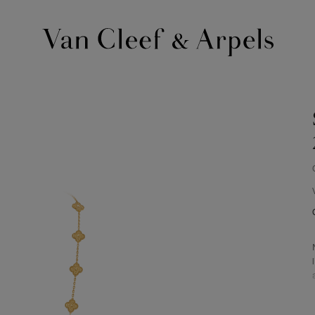
Homepage
Van
Cleef
&
Arpels