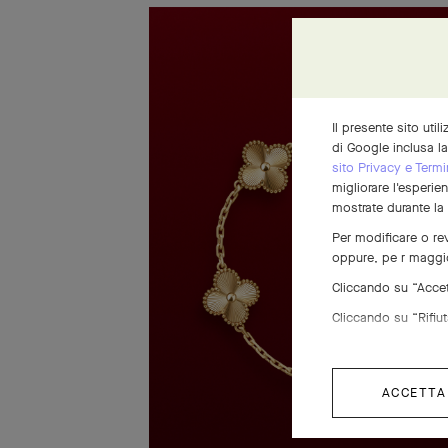
Il presente sito util
di Google inclusa l
sito Privacy e Termi
migliorare l'esperie
mostrate durante la
Per modificare o rev
oppure, pe r maggio
Cliccando su “Accett
Cliccando su “Rifiuta
ACCETTA