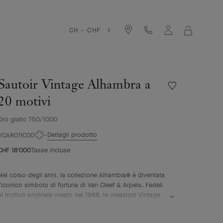
CH - CHF
LA
MIA
SHOPPIN
BAG
Sautoir Vintage Alhambra a
Wishlist
Sautoir
20 motivi
Vintage
Alhambra
Oro giallo 750/1000
a
Dettagli prodotto
20
VCARO1IC00
motivi
CHF 18'000
Tasse incluse
Nel corso degli anni, la collezione Alhambra® è diventata
l’iconico simbolo di fortuna di Van Cleef & Arpels. Fedeli
al motivo originale creato nel 1968, le creazioni Vintage
Alhambra si distinguono per la loro eleganza senza
tempo. Ispirati alla forma del quadrifoglio, questi motivi