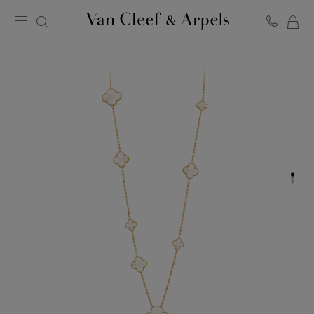
LA
Homepage
MI
Van
SH
Cleef
BA
&
Arpels