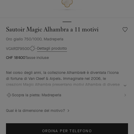
Sautoir Magic Alhambra a 11 motivi
Wishlis
Sautoir
Oro giallo 750/1000, Madreperla
Magic
Alhamb
Dettagli prodotto
VCARD79500
a
CHF 18'400
Tasse incluse
11
motivi
Nel corso degli anni, la collezione Alhambra® è diventata l’icona
di fortuna di Van Cleef & Arpels. Immaginate nel 2006, le
creazioni Magic Alhambra presentano motivi Alhambra di diverse
dimensioni, uniti in una danza gioiosa. Ispirate al quadrifoglio,
Scopra la pietra:
Madreperla
sono ornate di preziosi abbinamenti di materiali.
Sautoir Magic Alhambra a 11 motivi, oro giallo, madreperla
Qual è la dimensione del motivo?
bianca.
ORDINA PER TELEFONO