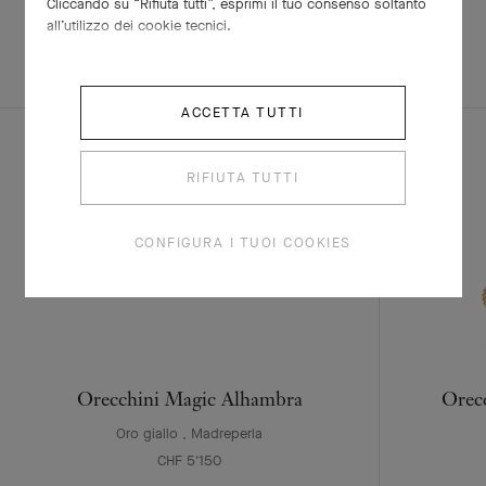
Cliccando su “Rifiuta tutti”, esprimi il tuo consenso soltanto
all’utilizzo dei cookie tecnici.
SCOPRI ALTRE
SET COMPLETO
CREAZIONI
ACCETTA TUTTI
RIFIUTA TUTTI
CONFIGURA I TUOI COOKIES
Orecchini Magic Alhambra
Orec
Oro giallo , Madreperla
CHF 5'150