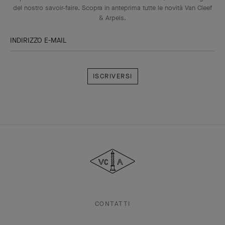
del nostro savoir-faire. Scopra in anteprima tutte le novità Van Cleef
& Arpels.
INDIRIZZO E-MAIL
Iscriversi
Van
Cleef
&
Arpels
CONTATTI