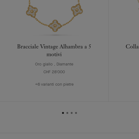
Bracciale Vintage Alhambra a 5
Colla
motivi
Oro giallo , Diamante
CHF 28'000
+6 varianti con pietre