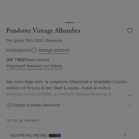
Pendente Vintage Alhambra
Wishlis
Pende
Oro giallo 750/1000, Diamante
Vintag
Alhamb
Dettagli prodotto
VCARA45300
CHF 7'400
Tasse incluse
Pagamenti flessibili con Klarna
Nel corso degli anni, la collezione Alhambra® è diventata l’iconico
simbolo di fortuna di Van Cleef & Arpels. Fedeli al motivo
originale creato nel 1968, le creazioni Vintage Alhambra si
distinguono per la loro eleganza senza tempo. Ispirati alla forma
Scopra la pietra:
Diamante
del quadrifoglio, questi motivi portafortuna sono decorati con un
delicato profilo di perle dorate e mettono in risalto un’ampia
gamma di materiali.
TUTTE LE VARIANTI
Pendente Vintage Alhambra, oro giallo, diamanti.
SCOPRI PIU PIETRE