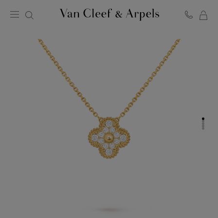
LA
Homepage
MI
Van
SH
Cleef
BA
&
Arpels