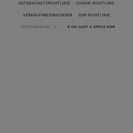
DATENSCHUTZRICHTLINIE
COOKIE-RICHTLINIE
VERKAUFSBEDINGUNGEN
CSR-RICHTLINIE
SEITENÜBERSICHT
© VAN CLEEF & ARPELS 2026
HAUTE JOAILLERIE
KLASSISCHE HAUTE JOAILLERIE
SCHMUCK
KOLLEKTION ALHAMBRA
KOLLEKTION PERLÉE