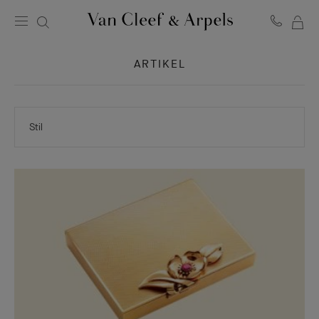
ME
Van
Cleef
WA
&
ARTIKEL
Arpels
Homepage