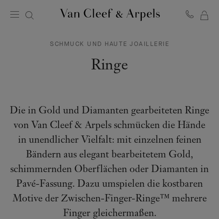
ME
Van
Cleef
WA
&
SCHMUCK UND HAUTE JOAILLERIE
Arpels
Homepage
Ringe
Die in Gold und Diamanten gearbeiteten Ringe
von Van Cleef & Arpels schmücken die Hände
in unendlicher Vielfalt: mit einzelnen feinen
Bändern aus elegant bearbeitetem Gold,
schimmernden Oberflächen oder Diamanten in
Pavé-Fassung. Dazu umspielen die kostbaren
Motive der Zwischen-Finger-Ringe™ mehrere
Finger gleichermaßen.