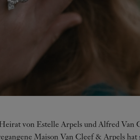
Heirat von Estelle Arpels und Alfred Van 
egangene Maison Van Cleef & Arpels hat si