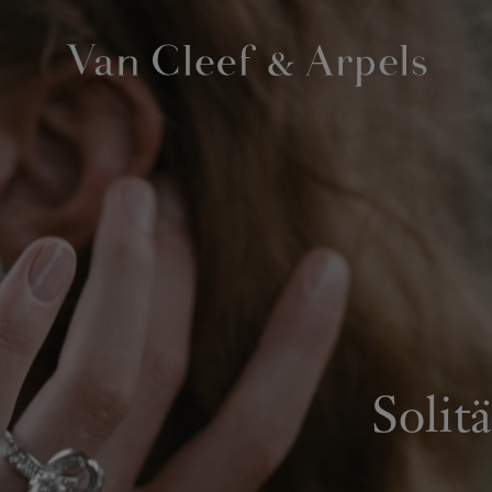
Van
Cleef
&
Arpels
Homepage
Solit