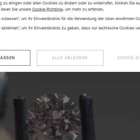
zu einigen oder allen Cookies zu ändern oder zu widerrufen, klicken Sie a
r lesen Sie unsere
Cookie-Richtlinie,
um mehr zu erfahren.
le zulassen“, um Ihr Einverständnis für die Verwendung der oben erwähnten 
le ablehnen“, um Ihr Einverständnis zu geben, dass nur technische Cookies 
LASSEN
ALLE ABLEHNEN
COOKIE E