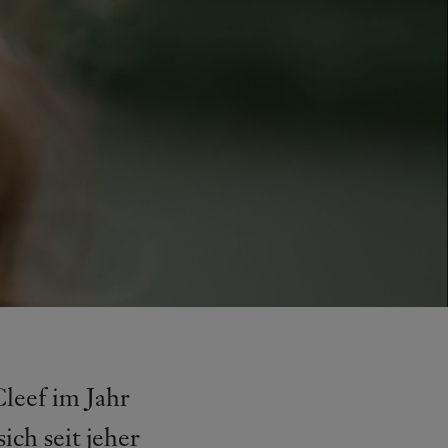
Cleef im Jahr
ch seit jeher