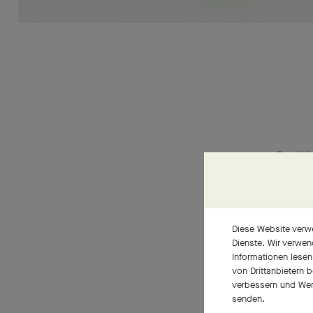
Das Wis
Herzstü
Kreatio
durchg
Diese Website verwe
Maison
Dienste. Wir verwen
Informationen lesen
höchste
von Drittanbietern 
Geschma
verbessern und Wer
senden.
geschul