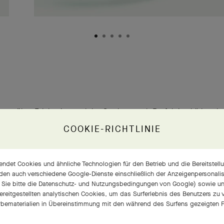
sen über Edelsteine und das Streben nach Perfektion bilden da
ck der Identität von Van Cleef & Arpels. Die intensive Brillanz der
COOKIE-RICHTLINIE
nen ist das Ergebnis der nach äußerst strengen Vorgaben
eführten Diamantenauswahl, gemäß einem ausschließlich von d
ndet Cookies und ähnliche Technologien für den Betrieb und die Bereitstellu
 angewandten Verfahren. Dies gewährleistet, dass die Diamante
den auch verschiedene Google-Dienste einschließlich der Anzeigenpersonalisi
 Sie bitte die
Datenschutz- und Nutzungsbedingungen von Google
) sowie u
n objektiven Qualitätskriterien und gleichzeitig dem anspruchsv
bereitgestellten analytischen Cookies, um das Surferlebnis des Benutzers zu
ck der Edelsteinabteilung von Van Cleef & Arpels entsprechen
bematerialien in Übereinstimmung mit den während des Surfens gezeigten P
tes Auge durch mehr als ein Jahrhundert Expertise geschärft w