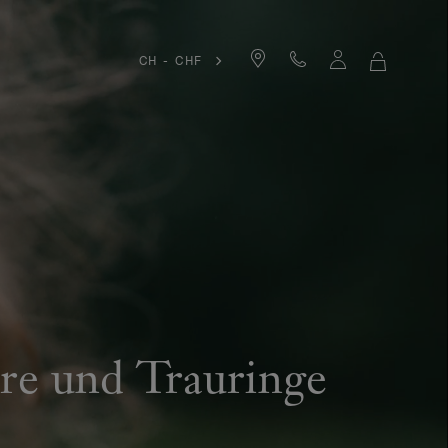
CH - CHF
MEIN
WARENKO
äre und Trauringe