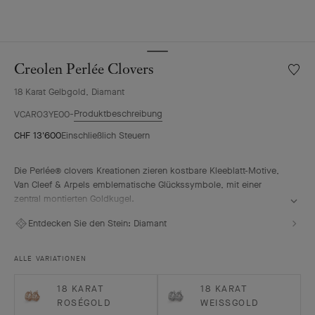
Creolen Perlée Clovers
Meine
Wunsch
18 Karat Gelbgold, Diamant
Creole
Perlée
Produktbeschreibung
VCARO3YE00
Clover
CHF 13'600
Einschließlich Steuern
Die Perlée® clovers Kreationen zieren kostbare Kleeblatt-Motive,
Van Cleef & Arpels emblematische Glückssymbole, mit einer
zentral montierten Goldkugel.
Creolen Perlée Clovers, 18 Karat Gelbgold, Diamanten.
Entdecken Sie den Stein:
Diamant
ALLE VARIATIONEN
18 KARAT
18 KARAT
ROSÉGOLD
WEISSGOLD