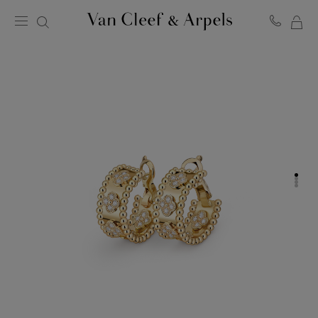
ME
Van
Cleef
WA
&
Arpels
Homepage