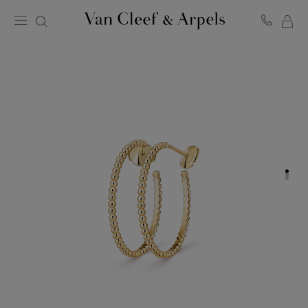
ME
Van
Cleef
WA
&
Arpels
Homepage