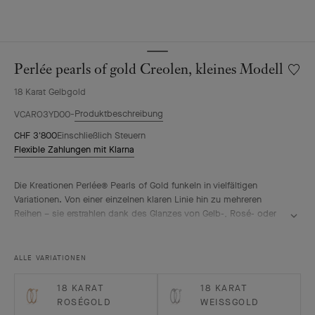
Perlée pearls of gold Creolen, kleines Modell
Meine
Wunsch
18 Karat Gelbgold
Perlée
pearls
Produktbeschreibung
VCARO3YD00
of
CHF 3'800
Einschließlich Steuern
gold
Flexible Zahlungen mit Klarna
Creole
kleines
Modell
Die Kreationen Perlée® Pearls of Gold funkeln in vielfältigen
Variationen. Von einer einzelnen klaren Linie hin zu mehreren
Reihen – sie erstrahlen dank des Glanzes von Gelb-, Rosé- oder
Weißgold.
Perlée pearls of gold Creolen, kleines Modell, 18 Karat Gelbgold.
ALLE VARIATIONEN
18 KARAT
18 KARAT
ROSÉGOLD
WEISSGOLD