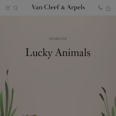
ME
Van
Cleef
WA
&
Arpels
Homepage
SCHMUCK
Lucky Animals