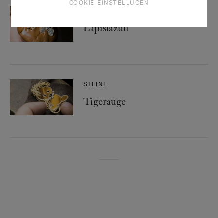
COOKIE EINSTELLUGEN
STEINE
Lapislazuli
STEINE
Tigerauge