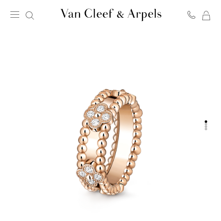
我
Van
的
Cleef
购
&
物
Arpels
袋
梵
克
雅
宝