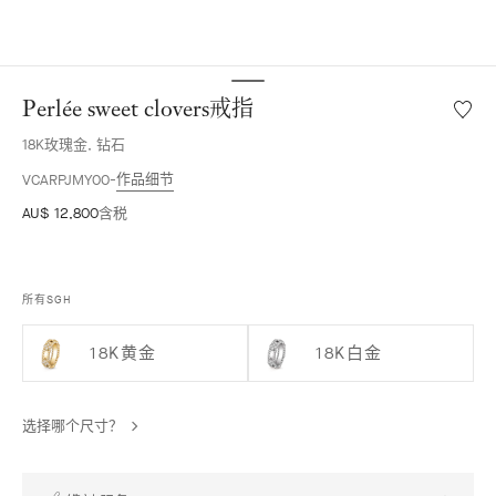
Perlée sweet clovers戒指
愿
望
18K玫瑰金, 钻石
清
单
作品细节
VCARPJMY00
Perlée
AU$ 12,800
含税
sweet
clover
戒
指
所有SGH
18K黄金
18K白金
选择哪个尺寸？