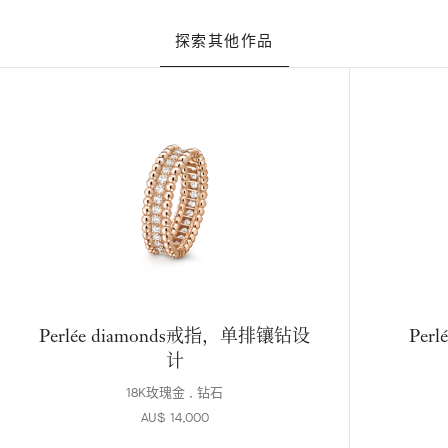
探索其他作品
Perlée diamonds戒指，单排镶钻设
Per
计
18K玫瑰金 , 钻石
AU$ 14,000