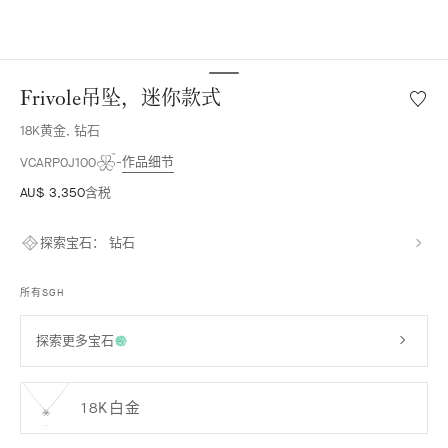
Frivole吊坠，迷你款式
愿
望
18K黄金, 钻石
清
单
作品细节
VCARP0J100
Frivole
AU$ 3,350
含税
吊
坠，
迷
探索宝石：
钻石
你
款
所有SGH
式
探索更多宝石
18K白金