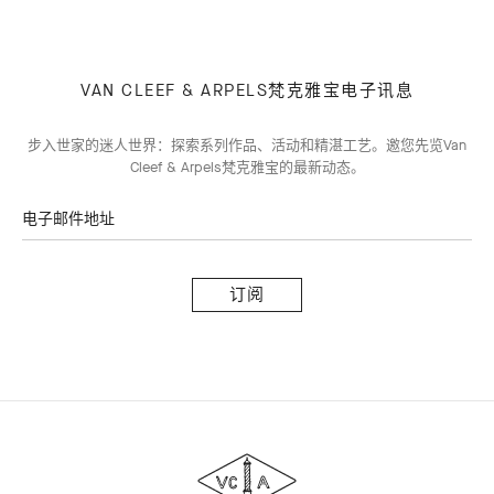
VAN CLEEF & ARPELS梵克雅宝电子讯息
步入世家的迷人世界：探索系列作品、活动和精湛工艺。邀您先览Van
Cleef & Arpels梵克雅宝的最新动态。
电子邮件地址
订
阅
Van
Cleef
&
Arpels