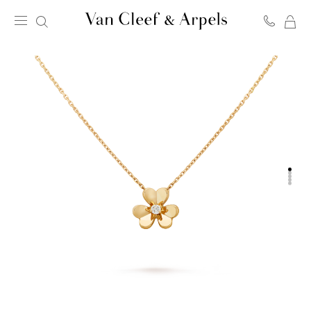
我
Van
的
Cleef
购
&
物
Arpels
袋
梵
克
雅
宝