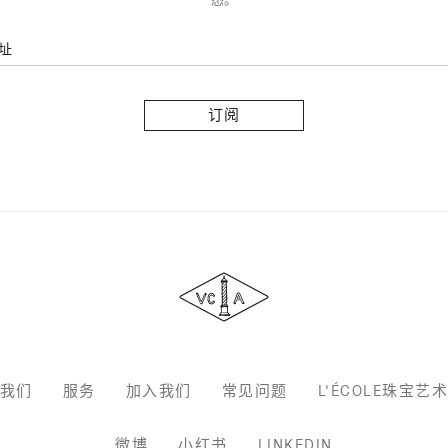
址
订
阅
Van
Cleef
&
Arpels
梵
克
雅
宝
我们
服务
加入我们
常见问题
L'ÉCOLE珠宝艺
微博
小红书
LINKEDIN