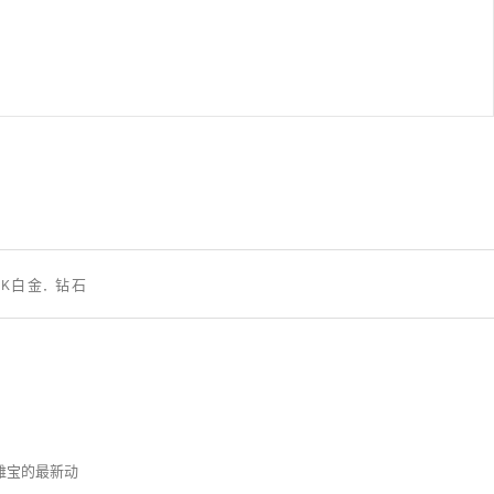
8K白金, 钻石
克雅宝的最新动