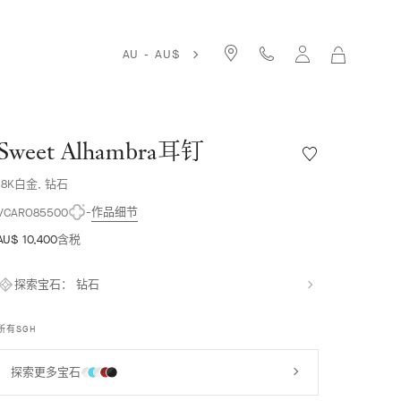
AU - AU$
我
的
购
物
袋
Sweet Alhambra耳钉
愿
望
18K白金, 钻石
清
单
作品细节
VCARO85500
Sweet
AU$ 10,400
含税
Alhambra
耳
钉
探索宝石：
钻石
所有SGH
探索更多宝石