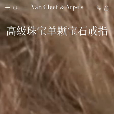
我
Van
的
Cleef
购
&
高级珠宝单颗宝石戒指
物
Arpels
袋
梵
克
雅
宝