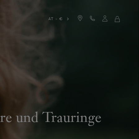
AT - €
MEIN
WARENKO
äre und Trauringe