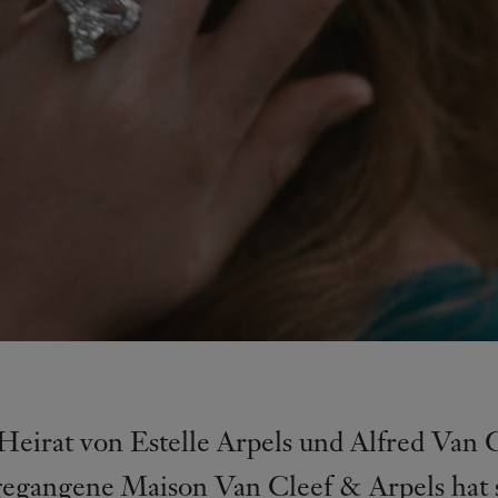
Heirat von Estelle Arpels und Alfred Van 
egangene Maison Van Cleef & Arpels hat si