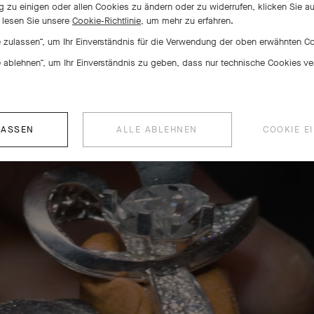
zu einigen oder allen Cookies zu ändern oder zu widerrufen, klicken Sie a
r lesen Sie unsere
Cookie-Richtlinie,
um mehr zu erfahren.
le zulassen“, um Ihr Einverständnis für die Verwendung der oben erwähnten 
le ablehnen“, um Ihr Einverständnis zu geben, dass nur technische Cookies 
LASSEN
ALLE ABLEHNEN
COOKIE E