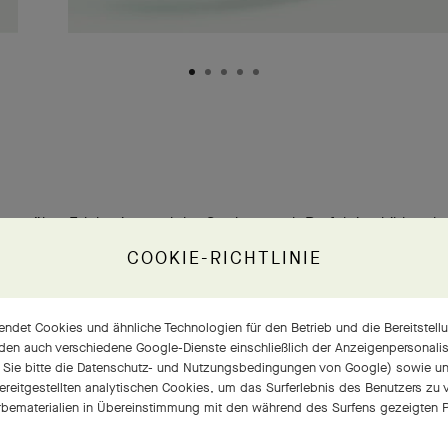
sen über Edelsteine und das Streben nach Perfektion bilden da
ck der Identität von Van Cleef & Arpels. Die intensive Brillanz der
COOKIE-RICHTLINIE
nen ist das Ergebnis der nach äußerst strengen Vorgaben
eführten Diamantenauswahl, gemäß einem ausschließlich von d
ndet Cookies und ähnliche Technologien für den Betrieb und die Bereitstellu
 angewandten Verfahren. Dies gewährleistet, dass die Diamante
den auch verschiedene Google-Dienste einschließlich der Anzeigenpersonalisi
 Sie bitte die
Datenschutz- und Nutzungsbedingungen von Google
) sowie u
n objektiven Qualitätskriterien und gleichzeitig dem anspruchsv
bereitgestellten analytischen Cookies, um das Surferlebnis des Benutzers zu
ck der Edelsteinabteilung von Van Cleef & Arpels entsprechen
bematerialien in Übereinstimmung mit den während des Surfens gezeigten P
tes Auge durch mehr als ein Jahrhundert Expertise geschärft w