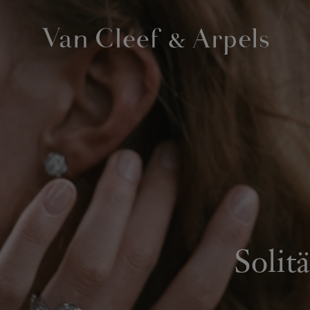
Van
Cleef
&
Arpels
Homepage
Solit