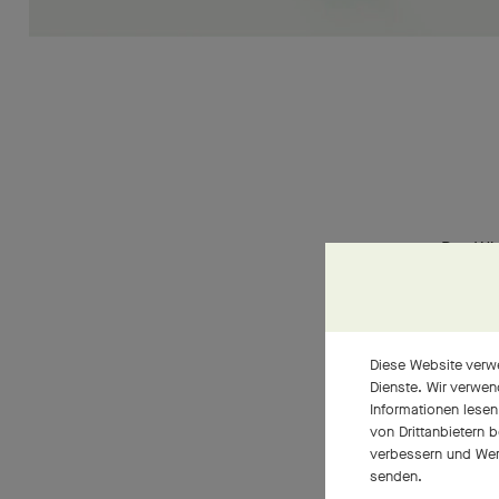
Das Wis
Herzstü
Kreatio
durchg
Diese Website verwe
Maison
Dienste. Wir verwen
Informationen lesen
höchste
von Drittanbietern 
Geschma
verbessern und Wer
senden.
geschul