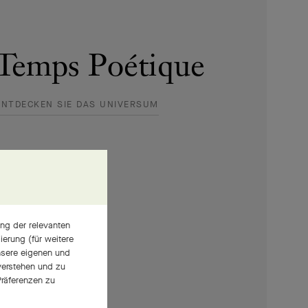
ng der relevanten
erung (für weitere
nsere eigenen und
 verstehen und zu
räferenzen zu