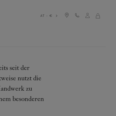
AT - €
MEIN
WARENKO
ts seit der
weise nutzt die
Handwerk zu
inem besonderen