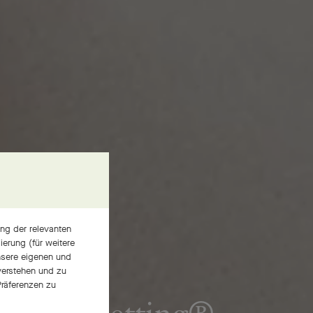
ng der relevanten
erung (für weitere
nsere eigenen und
 verstehen und zu
räferenzen zu