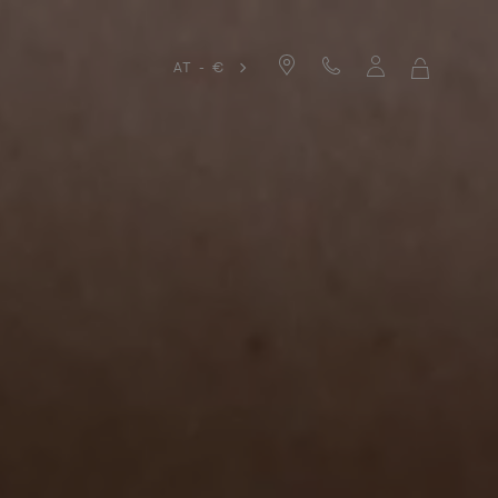
AT - €
MEIN
WARENKO