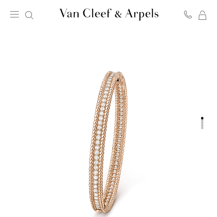
我
Van
的
Cleef
購
&
物
Arpels
車
梵
克
雅
寶