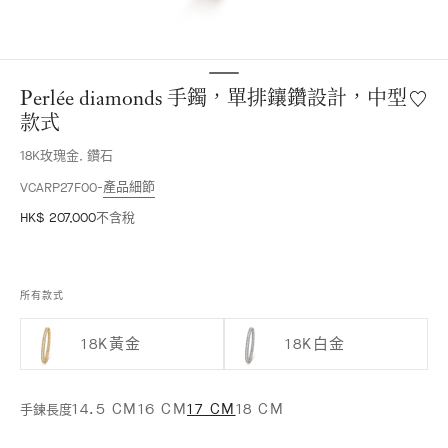
Perlée diamonds 手鐲，單排鑲鑽設計，中型
願
望
款式
清
18K玫瑰金, 鑽石
單
Perlée
產品細節
VCARP27F00
diamo
HK$ 207,000
不含稅
手
鐲，
單
排
所有款式
鑲
鑽
設
18K黃金
18K白金
計，
中
型
14.5 CM
16 CM
17 CM
18 CM
手鍊長度
款
式