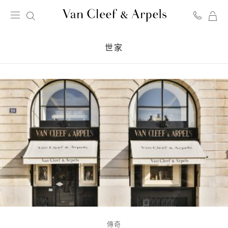
我
Van
的
Cleef
購
世家
&
物
Arpels
車
梵
克
雅
寶
傳奇