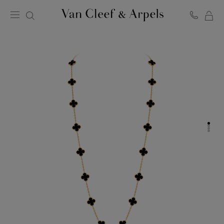
MO
Page
PA
d'accueil
de
Van
Cleef
&
Arpels