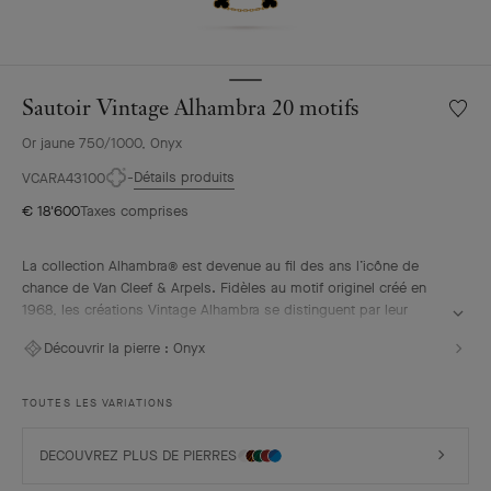
Sautoir Vintage Alhambra 20 motifs
Liste
de
Or jaune 750/1000, Onyx
souhai
Sautoir
Détails produits
VCARA43100
Vintag
€ 18'600
Taxes comprises
Alhamb
20
motifs
La collection Alhambra® est devenue au fil des ans l’icône de
chance de Van Cleef & Arpels. Fidèles au motif originel créé en
1968, les créations Vintage Alhambra se distinguent par leur
élégance intemporelle. Inspirés du trèfle à quatre feuilles, les
Découvrir la pierre :
Onyx
motifs symboles de chance s’ornent d’un délicat contour de
perles d’or et mettent en avant une large proposition de matières.
TOUTES LES VARIATIONS
Sautoir Vintage Alhambra 20 motifs, or jaune, onyx.
DECOUVREZ PLUS DE PIERRES