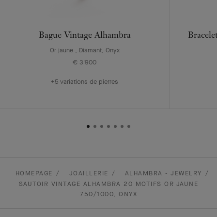
Bague Vintage Alhambra
Bracele
Or jaune , Diamant, Onyx
€ 3'900
+5 variations de pierres
HOMEPAGE
JOAILLERIE
ALHAMBRA - JEWELRY
SAUTOIR VINTAGE ALHAMBRA 20 MOTIFS OR JAUNE
750/1000, ONYX