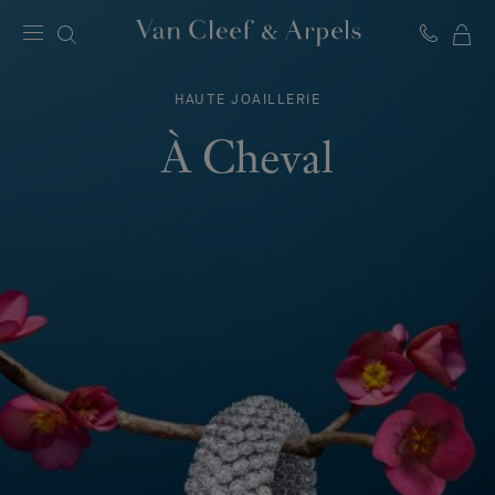
MO
Page
PA
d'accueil
HAUTE JOAILLERIE
de
Van
À Cheval
Cleef
&
Arpels