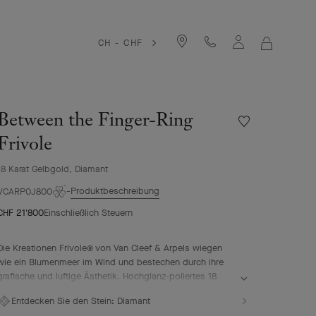
CH - CHF
MEIN
WARENKO
Between the Finger-Ring
Meine
Wunschliste
Frivole
Between
the
18 Karat Gelbgold, Diamant
Finger-
Produktbeschreibung
Ring
VCARP0J800
Frivole
CHF 21'800
Einschließlich Steuern
Die Kreationen Frivole® von Van Cleef & Arpels wiegen
wie ein Blumenmeer im Wind und bestechen durch ihre
grafische und luftige Ästhetik. Hochglanz-poliertes 18
Karat Gold oder Diamanten auf den herzförmigen
Entdecken Sie den Stein:
Diamant
Blütenblättern verleihen einen einzigartigen Glanz.