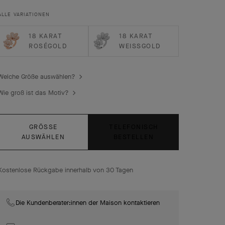
Between the Finger-Ring Frivole, 18 Karat Gelbgold,
ALLE VARIATIONEN
Diamanten
18 KARAT
18 KARAT
ROSÉGOLD
WEISSGOLD
Welche Größe auswählen?
Wie groß ist das Motiv?
GRÖSSE
TELEFONISCH
AUSWÄHLEN
BESTELLEN
Kostenlose Rückgabe innerhalb von 30 Tagen
Die Kundenberater:innen der Maison kontaktieren