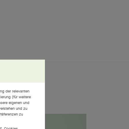
ng der relevanten
erung (für weitere
nsere eigenen und
 verstehen und zu
räferenzen zu
uf „Cookies