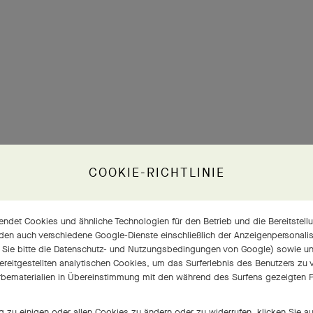
COOKIE-RICHTLINIE
ndet Cookies und ähnliche Technologien für den Betrieb und die Bereitstellu
den auch verschiedene Google-Dienste einschließlich der Anzeigenpersonalisi
 Sie bitte die
Datenschutz- und Nutzungsbedingungen von Google
) sowie u
bereitgestellten analytischen Cookies, um das Surferlebnis des Benutzers zu
bematerialien in Übereinstimmung mit den während des Surfens gezeigten P
zu einigen oder allen Cookies zu ändern oder zu widerrufen, klicken Sie a