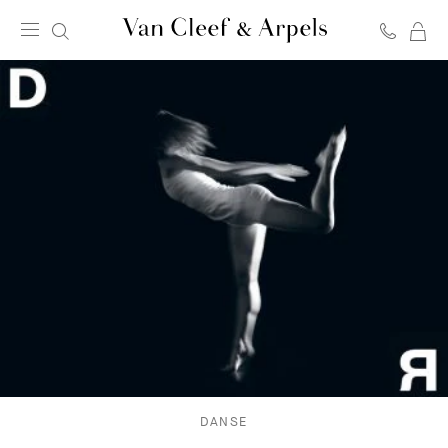
C
Page
d'accueil
de
Van
Cleef
&
Arpels
DANSE