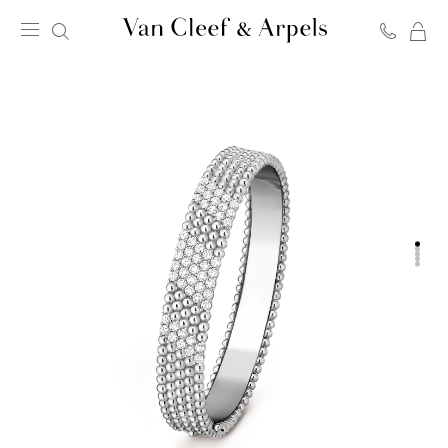
C
Page
d'accueil
de
Van
Cleef
&
Arpels