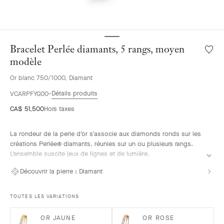
Bracelet Perlée diamants, 5 rangs, moyen
Liste
de
modèle
souhai
Or blanc 750/1000, Diamant
Bracele
Perlée
Détails produits
VCARPFYG00
diaman
CA$ 51,500
Hors taxes
5
rangs,
moyen
La rondeur de la perle d'or s'associe aux diamonds ronds sur les
modèl
créations Perlée® diamants, réunies sur un ou plusieurs rangs.
L'ensemble suscite jeux de lignes et de lumière.
Bracelet Perlée diamants, 5 rangs, or blanc, diamants, moyen
Découvrir la pierre :
Diamant
modèle.
TOUTES LES VARIATIONS
OR JAUNE
OR ROSE