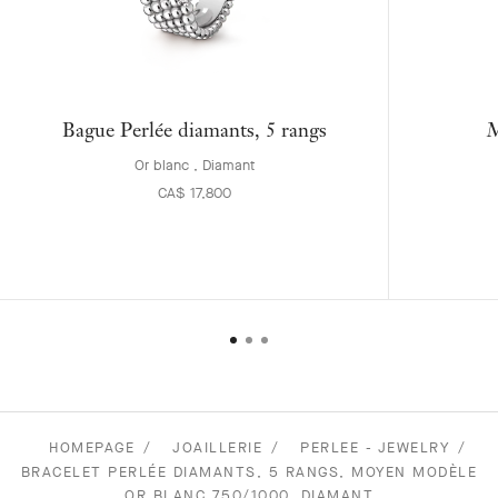
Bague Perlée diamants, 5 rangs
M
Or blanc , Diamant
CA$ 17,800
HOMEPAGE
JOAILLERIE
PERLEE - JEWELRY
BRACELET PERLÉE DIAMANTS, 5 RANGS, MOYEN MODÈLE
OR BLANC 750/1000, DIAMANT