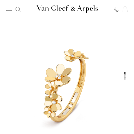
C
Page
d'accueil
de
Van
Cleef
&
Arpels