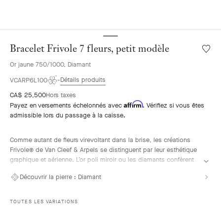
Bracelet Frivole 7 fleurs, petit modèle
Liste
de
Or jaune 750/1000, Diamant
souhai
Bracele
Détails produits
VCARP6L100
Frivole
CA$ 25,500
Hors taxes
7
Affirm
Payez en versements échelonnés avec
. Vérifiez si vous êtes
fleurs,
admissible lors du passage à la caisse.
petit
modèl
Comme autant de fleurs virevoltant dans la brise, les créations
Frivole® de Van Cleef & Arpels se distinguent par leur esthétique
graphique et aérienne. L’or poli miroir ou les diamants confèrent
aux pétales en forme de cœur un éclat unique.
Découvrir la pierre :
Diamant
Bracelet Frivole 7 fleurs, or jaune, diamants, petit modèle.
TOUTES LES VARIATIONS