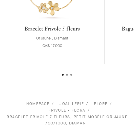
Bracelet Frivole 5 fleurs
Bague
Or jaune , Diamant
CA$ 17,000
HOMEPAGE
JOAILLERIE
FLORE
FRIVOLE - FLORA
BRACELET FRIVOLE 7 FLEURS, PETIT MODÈLE OR JAUNE
750/1000, DIAMANT