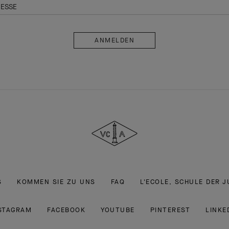
RESSE
Anmelden
Van
Cleef
&
Arpels
S
KOMMEN SIE ZU UNS
FAQ
L'ECOLE, SCHULE DER 
STAGRAM
FACEBOOK
YOUTUBE
PINTEREST
LINKE