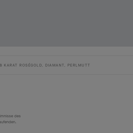
18 KARAT ROSÉGOLD, DIAMANT, PERLMUTT
eimnisse des
Laufenden.