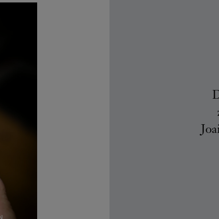
D
Joa
N