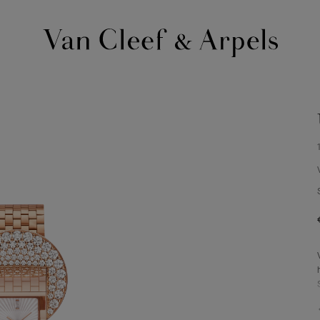
Van
Cleef
&
Arpels
Homepage