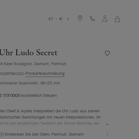
AT - €
MEIN
WARENKO
Uhr Ludo Secret
Meine
Wunschliste
18 Karat Roségold, Diamant, Perlmutt
Uhr
Ludo
Produktbeschreibung
VCARPBKC00
Secret
Schweizer Quarzwerk, 49X25 mm
€ 173'000
Einschließlich Steuern
Van Cleef & Arpels interpretiert die Uhr Ludo aus seinen
historischen Sammlungen mit neuen Interpretationen. Im
Sinne der langjährigen Tradition der Secret Watches der
Maison verbergen die Uhren Ludo Secret ihr guillochiertes
Entdecken Sie den Stein:
Perlmutt, Diamant
Zifferblatt aus weißem Perlmutt auf kostbare und elegante