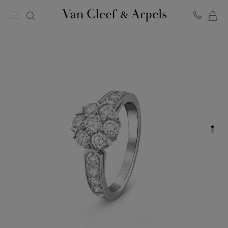
ME
Van
Cleef
WA
&
Arpels
Homepage