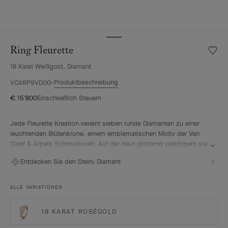
Ring Fleurette
Meine
Wunsch
18 Karat Weißgold, Diamant
Ring
Fleuret
Produktbeschreibung
VCARP9VD00
€ 15'800
Einschließlich Steuern
Jede Fleurette Kreation vereint sieben runde Diamanten zu einer
leuchtenden Blütenkrone, einem emblematischen Motiv der Van
Cleef & Arpels Schmuckwelt. Auf der Haut glitzernd verkörpern sie
die der Maison von jeher so wichtige zeitlose Eleganz.
Entdecken Sie den Stein:
Diamant
Ring Fleurette, Rhodiniertes 18 Karat Weißgold, Diamanten.
ALLE VARIATIONEN
18 KARAT ROSÉGOLD