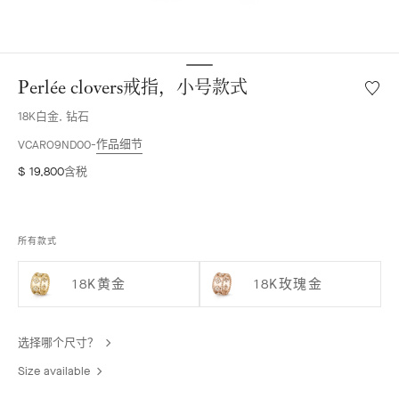
Perlée clovers戒指，小号款式
愿
望
18K白金, 钻石
清
单
作品细节
VCARO9ND00
Perlée
$ 19,800
含税
clover
戒
指，
小
所有款式
号
款
18K黄金
18K玫瑰金
式
选择哪个尺寸？
Size available