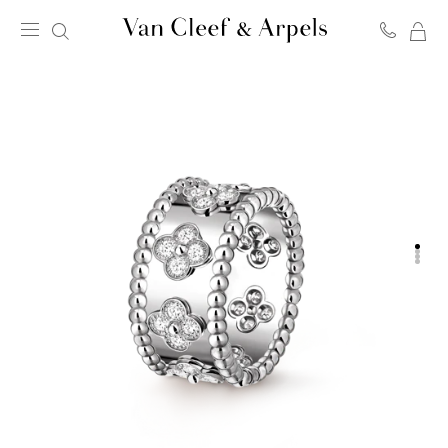
我
Van
的
Cleef
购
&
物
Arpels
袋
梵
克
雅
宝