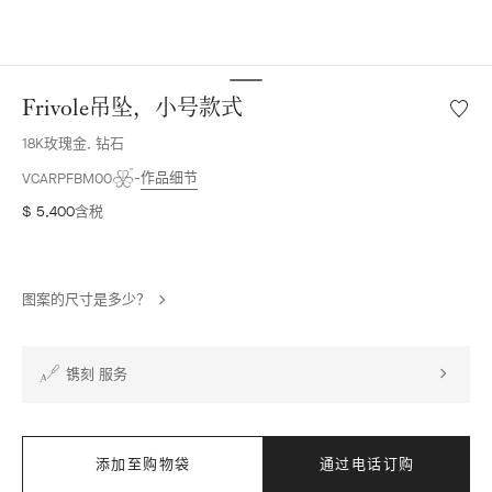
Frivole吊坠，小号款式
愿
望
18K玫瑰金, 钻石
清
单
作品细节
VCARPFBM00
Frivole
$ 5,400
含税
吊
坠，
小
号
图案的尺寸是多少？
款
式
镌刻 服务
添加至购物袋
通过电话订购