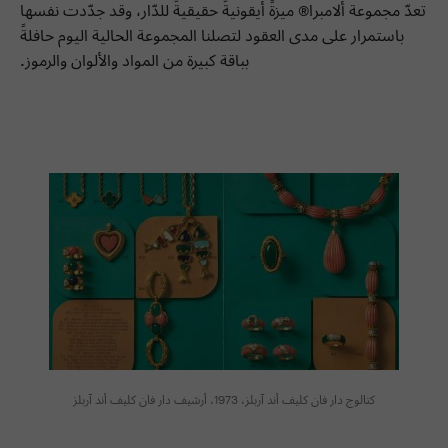
تعدّ مجموعة ألامبرا® ميزةً أيقونيةً حقيقيةً للدّار، وقد جدّدت نفسها
باستمرار على مدى العقود لتصلنا المجموعة الحالية اليوم حافلةً
بباقة كبيرة من المواد والألوان والرموز.
كتالوج دار فان كليف أند آربلز، 1973، أرشيف دار فان كليف أند آربلز