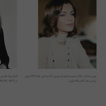
رومي شنايدر خلال تصوير فيلم لو موتون أنراجيه في عام 1973 وهي
فرانسواز هاردي
ترتدي عقد ألامبرا® طويل
يد PA 49، 1973، دار فان كليف أند آربلز