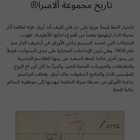
تاريخ مجموعة ألامبرا®
باعتبار الحظ قيمةً عزيزة على دار فان كليف أند آربلز، فإنه لطالما أنار
مخيلة الدار ليلهمها بعضاً من أهم إبداعاتها الأيقونية. ظهرت
الزخرفات التي تجسد البرسيم رباعي الأوراق في أرشيف الدار منذ
عام 1906، وهي تزين الإبداعات المختارة على مدى السنوات، فضلاً
عن رموز أخرى جالبة للحظ السعيد من بينها الطلاسم الخشبية
والتعليقات والحوريات المحبة للخير. وكثيرًا ما كان ابن أخ الزوج
المؤسس للدار والجامع الشغوف، جاك آربلز، يقطف البراسيم
رباعية الأوراق من حديقة منزله الخلفية ليهديها إلى موظفيه كتمائم
جالبة للحظ.