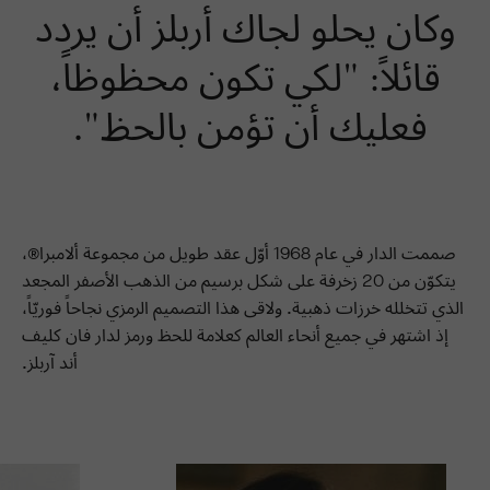
وكان يحلو لجاك أربلز أن يردد
قائلاً: "لكي تكون محظوظاً،
فعليك أن تؤمن بالحظ".
صممت الدار في عام 1968 أوّل عقد طويل من مجموعة ألامبرا®،
يتكوّن من 20 زخرفة على شكل برسيم من الذهب الأصفر المجعد
الذي تتخلله خرزات ذهبية. ولاقى هذا التصميم الرمزي نجاحاً فوريّاً،
إذ اشتهر في جميع أنحاء العالم كعلامة للحظ ورمز لدار فان كليف
أند آربلز.