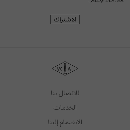
عنوان البريد الإلكتروني
الاشتراك
دار
فان
كليف
أند
آربلز
للاتصال بنا
الخدمات
الانضمام إلينا