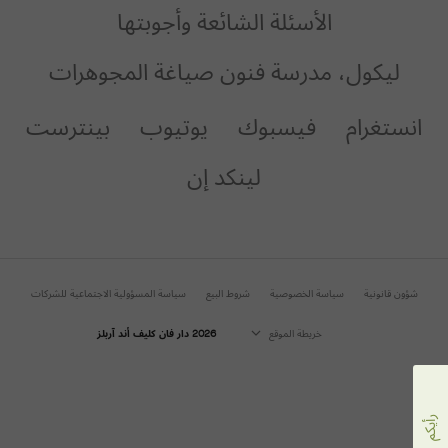
الأسئلة الشائعة وأجوبتها
ليكول، مدرسة فنون صياغة المجوهرات
انستغرام
فيسبوك
يوتيوب
بينترست
لينكد إن
شؤون قانونية
سياسة الخصوصية
شروط البيع
سياسة المسؤولية الاجتماعية للشركات
خريطة الموقع
2026 دار فان كليف أند آربلز
رأيكم