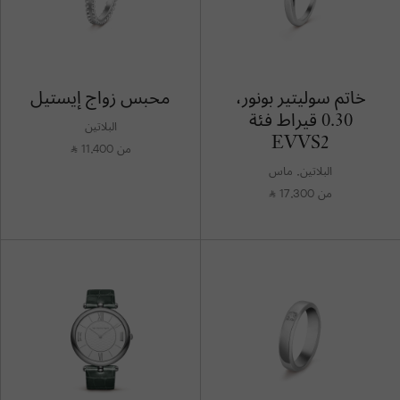
خاتم سوليتير بونور،
محبس زواج إيستيل
0.30 قيراط فئة
البلاتين
EVVS2
من 11,400
⃁
البلاتين, ماس
من 17,300
⃁