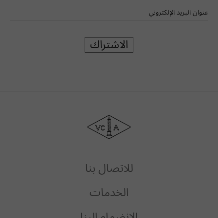
عنوان البريد الإلكتروني
الاشتراك
دار
فان
كليف
أند
آربلز
للاتصال بنا
الخدمات
الانضمام إلينا