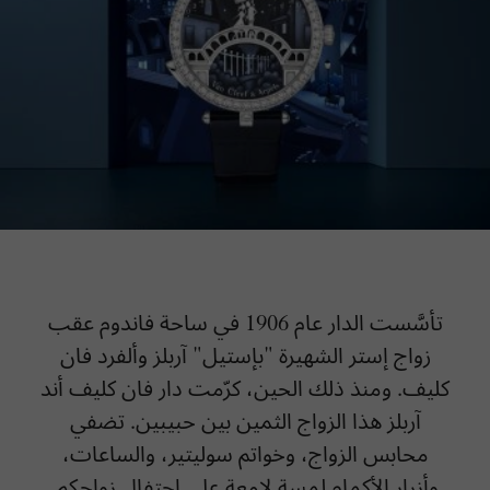
تأسَّست الدار عام 1906 في ساحة فاندوم عقب
زواج إستر الشهيرة "بإستيل" آربلز وألفرد فان
كليف. ومنذ ذلك الحين، كرّمت دار فان كليف أند
آربلز هذا الزواج الثمين بين حبيبين. تضفي
محابس الزواج، وخواتم سوليتير، والساعات،
وأزرار الأكمام لمسة لامعة على احتفال زواجكم.