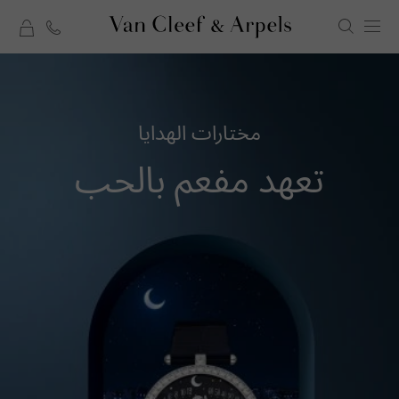
rt
الصفحة
الرئيسية
لدار
مختارات الهدايا
فان
تعهد مفعم بالحب
كليف
أند
آربلز