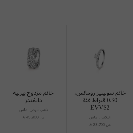
خاتم سوليتير رومانس،
خاتم مزدوج بيرليه
0.30 قيراط فئة
دايمُندز
EVVS2
ذهب أبيض, ماس
البلاتين, ماس
من 45,900
⃁
من 23,700
⃁