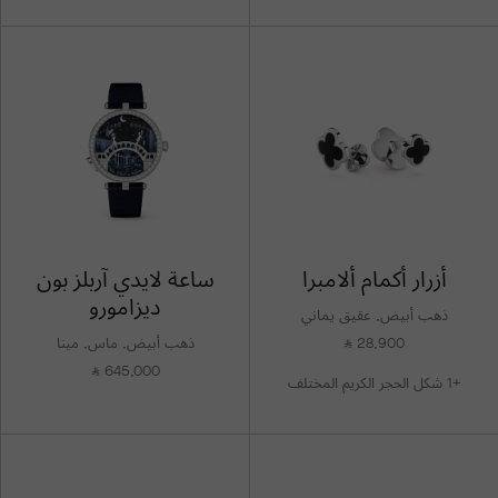
أزرار أكمام ألامبرا
ساعة لايدي آربلز بون
ديزامورو
ذهب أبيض, عقيق يماني
28,900
ذهب أبيض, ماس, مينا
⃁
645,000
⃁
+1 شكل الحجر الكريم المختلف