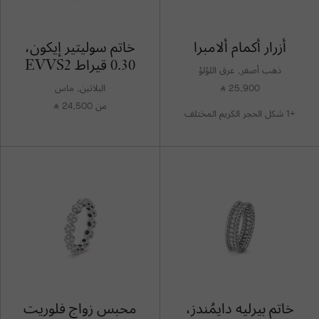
أزرار أكمام ألامبرا
خاتم سوليتير إيكون،
0.30 قيراط EVVS2
ذهب أصفر, عرق اللؤلؤ
25,900
البلاتين, ماس
⃁
من 24,500
⃁
+1 شكل الحجر الكريم المختلف
خاتم بيرليه دايمُندز،
محبس زواج فلوريت