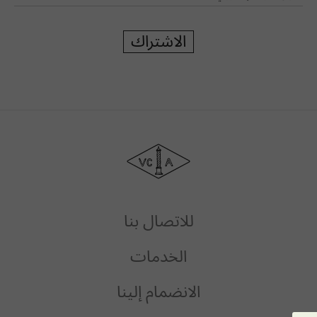
الاشتراك
دار
فان
كليف
أند
آربلز
للاتصال بنا
الخدمات
الانضمام إلينا