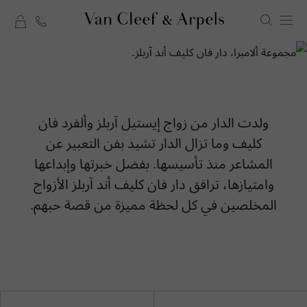
rt
الصفحة
الرئيسية
لدار
مختارات الهدايا
فان
ولدت الدار من زواج إيستيل آربلز وألفرد فان
الاحتفال بقصة حب
كليف
كليف وما تزال الدار تشيد بفن التعبير عن
أند
المشاعر منذ تأسيسها. بفضل خبرتها وإبداعها
آربلز
وامتيازها، ترافق دار فان كليف أند آربلز الأزواج
المخلصين في كل لحظة مميزة من قصة حبهم.