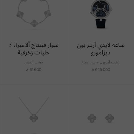
ساعة لايدي آربلز بون
سوار فينتاج ألامبرا، 5
ديزامورو
حليات زخرفية
ذهب أبيض, ماس, مينا
ذهب أبيض
31,600
645,000
⃁
⃁