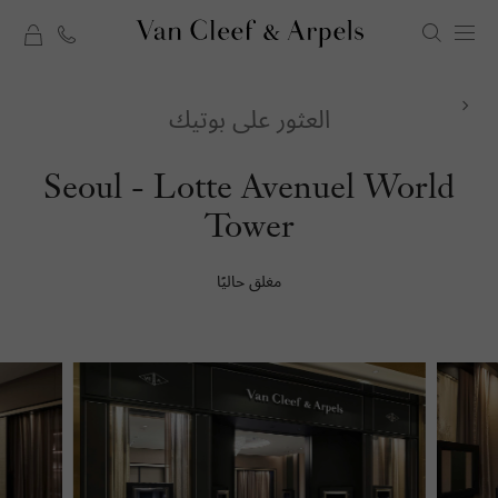
rt
الصفحة
الرئيسية
العثور على بوتيك
لدار
Van
Seoul - Lotte Avenuel World
فان
Cleef
Tower
كليف
&
أند
مغلق حاليًا
Arpels
آربلز