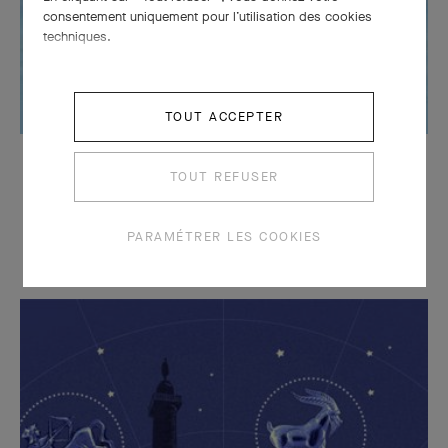
consentement uniquement pour l’utilisation des cookies
techniques.
TOUT ACCEPTER
Ode à l'amour
TOUT REFUSER
Depuis 1906, Van Cleef & Arpels célèbre les histoires d'amour
PARAMÉTRER LES COOKIES
avec des créations uniques.