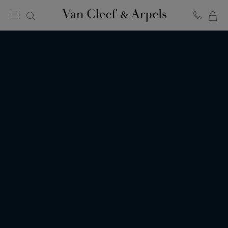
MO
Page
PA
d'accueil
de
Van
Cleef
&
Arpels