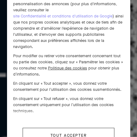
personnalisation des annonces (pour plus d'informations,
veuillez consulter le
site Confidentialité et conditions d'utilisation de Google
) ainsi
que nos propres cookies analytiques et ceux de tiers afin de
comprendre et d'améliorer l'expérience de navigation de
l'utilisateur, et d'envoyer des supports publicitaires
correspondant aux préférences affichées lors de la
navigation.
Pour modifier ou retirer votre consentement concernant tout
ou partie des cookies, cliquez sur « Paramétrer les cookies »
Depuis 1941, les Danseuses incarnent
ou consultez notre
Politique des cookies
pour obtenir plus
gracieusement le raffinement selon
d’informations.
Van Cleef & Arpels . Nées de la fascination de
En cliquant sur « Tout accepter », vous donnez votre
Louis Arpel pour l'art de la danse, elles inaugurent
consentement pour l’utilisation des cookies susmentionnés.
la tradition des figures féminines, chères à la
En cliquant sur « Tout refuser », vous donnez votre
Maison. Depuis, elles n'ont jamais cessé de
consentement uniquement pour l’utilisation des cookies
virevolter.
techniques.
TOUT ACCEPTER