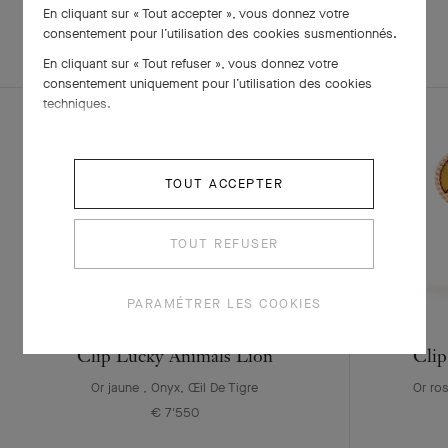
En cliquant sur « Tout accepter », vous donnez votre
EXPLOREZ
consentement pour l’utilisation des cookies susmentionnés.
PARURE
D'AUTRES
CRÉATIONS
En cliquant sur « Tout refuser », vous donnez votre
consentement uniquement pour l’utilisation des cookies
techniques.
TOUT ACCEPTER
TOUT REFUSER
PARAMÉTRER LES COOKIES
Clip Lucky Animals Lion
Clip
Or jaune , Onyx, Œil De Tigre
Or ros
€ 7'550