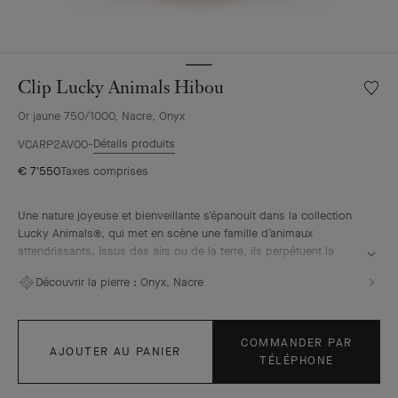
Clip Lucky Animals Hibou
Liste
de
Or jaune 750/1000, Nacre, Onyx
souhai
Clip
Détails produits
VCARP2AV00
Lucky
€ 7'550
Taxes comprises
Animal
Hibou
Une nature joyeuse et bienveillante s’épanouit dans la collection
Lucky Animals®, qui met en scène une famille d’animaux
attendrissants. Issus des airs ou de la terre, ils perpétuent la
tradition du bestiaire Van Cleef & Arpels, illustrée à partir des
Découvrir la pierre :
Onyx, Nacre
années 1950 par les créations ludiques de « la boutique ». Au
sein de la collection, des clips prennent vie, associant or, nacre
et pierres ornementales. Telle une signature de la Maison, le
contour perlé vient souligner leurs courbes avec élégance.
COMMANDER PAR
AJOUTER AU PANIER
TÉLÉPHONE
Clip Lucky Animals Hibou, or jaune, nacres, onyx.