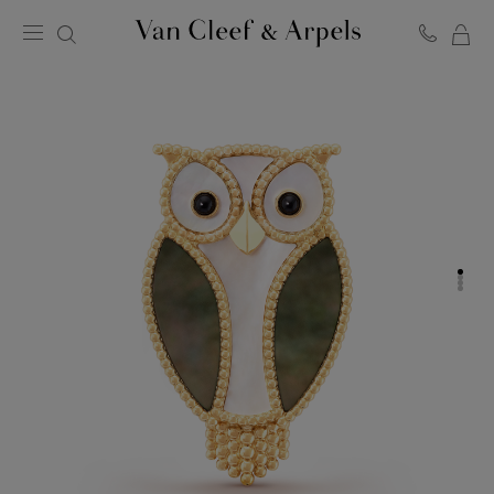
MO
Page
PA
d'accueil
de
Van
Cleef
&
Arpels